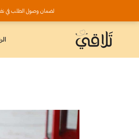
خطي
لضمان وصول الطلب في نفس اليوم يرجى تثب
لى
لمحتوى
الر