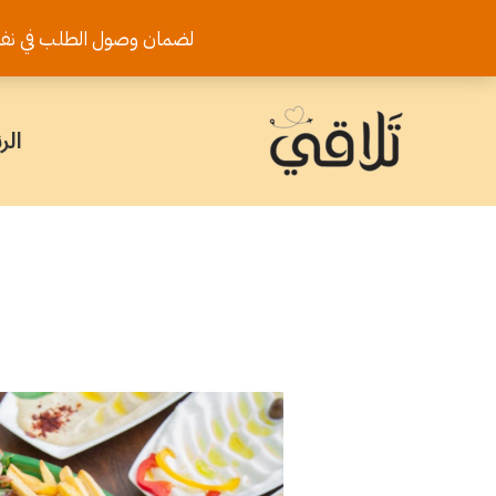
خطي
لضمان وصول الطلب في نفس اليوم يرجى تثب
لى
لمحتوى
الر