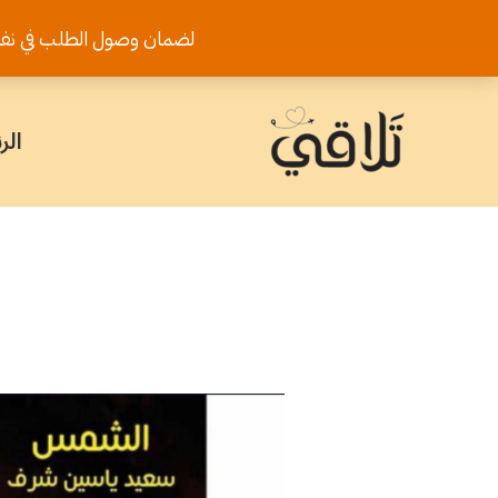
خطي
لضمان وصول الطلب في نفس اليوم يرجى تثب
لى
لمحتوى
الر