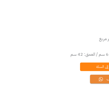
لى السلة
ب