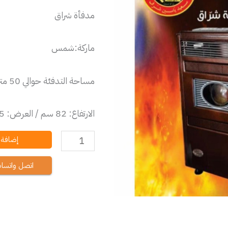
مدفأة شراق
ماركة:شمس
مساحة التدفئة حوالي 50 متر مربع
الارتفاع: 82 سم / العرض: 65 سم / العمق: 42 سم
إضافة إ
اتصل واتسا