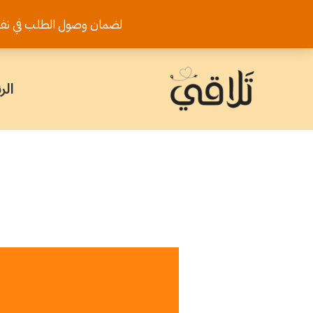
خطي
لضمان وصول الطلب في نفس اليوم يرجى تثب
لى
لمحتوى
الر