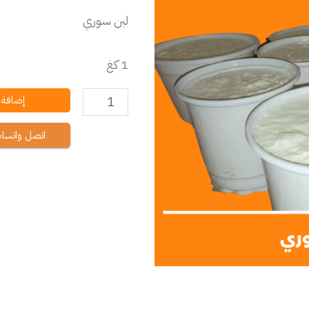
لبن سوري
1 كغ
إضافة إ
اتصل واتسا