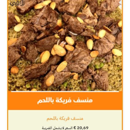
منسف فريكة باللحم
€
20,69
السعر لا يشمل الضريبة