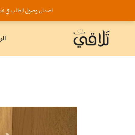
خطي
لضمان وصول الطلب في نفس اليوم يرجى تثب
لى
لمحتوى
الر