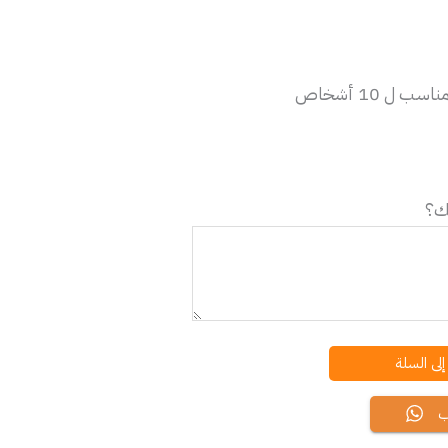
ل 10 أشخاص
يك؟
لى السلة
ب