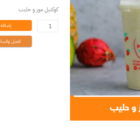
و
كوكتيل موز و حليب
حليب
إضافة إ
اتصل واتسا