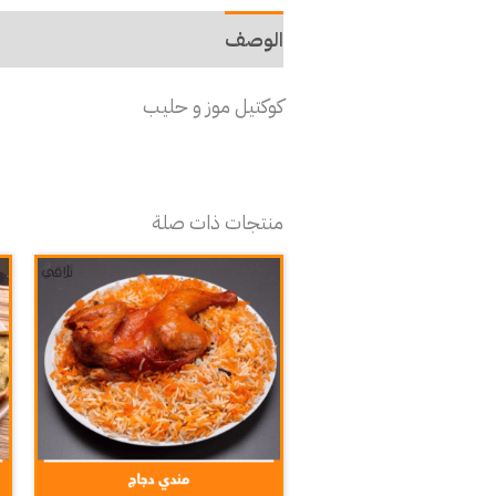
الوصف
كوكتيل موز و حليب
منتجات ذات صلة