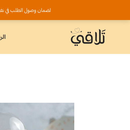
خطي
لضمان وصول الطلب في نفس اليوم يرجى تثب
لى
لمحتوى
الر