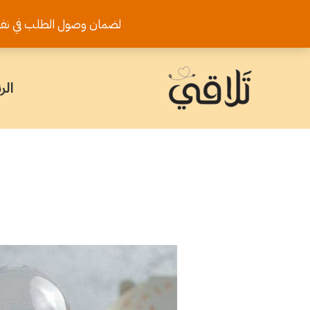
خطي
لضمان وصول الطلب في نفس اليوم يرجى تثب
لى
لمحتوى
الر