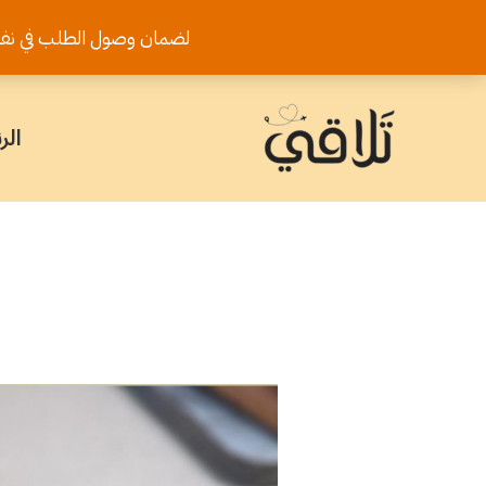
خطي
لضمان وصول الطلب في نفس اليوم يرجى تثب
لى
لمحتوى
الر