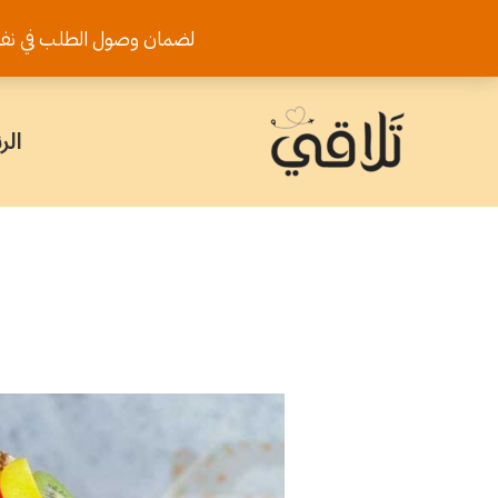
خطي
لضمان وصول الطلب في نفس اليوم يرجى تثب
لى
لمحتوى
الر