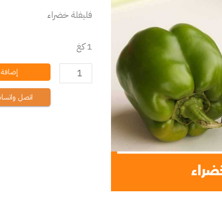
فليفلة خضراء
1 كغ
إضافة إ
اتصل واتسا