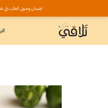
خطي
لضمان وصول الطلب في نفس اليوم يرجى تثب
لى
لمحتوى
الر