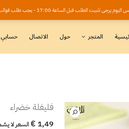
يت الطلب قبل الساعة 17:00 - يجب طلب قوالب الكيك قبل 5 أيام
ئيسية
المتجر
حول
الاتصال
حسابي
فليفلة خضراء
كمية
فليفلة
€
1,49
السعر لا يشم
خضراء