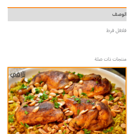
الوصف
فلافل فرط
منتجات ذات صلة