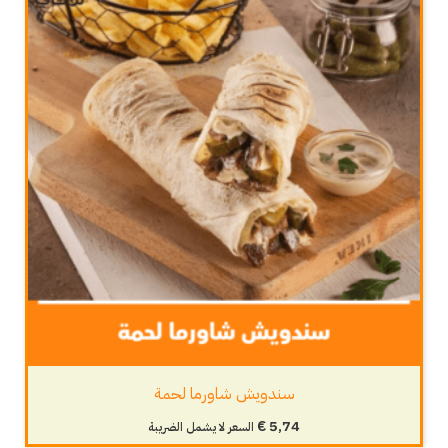
سندويش شاورما لحمة
€
5,74
السعر لا يشمل الضريبة