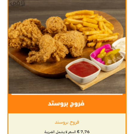
فروج بروستد
€
7,76
السعر لا يشمل الضريبة