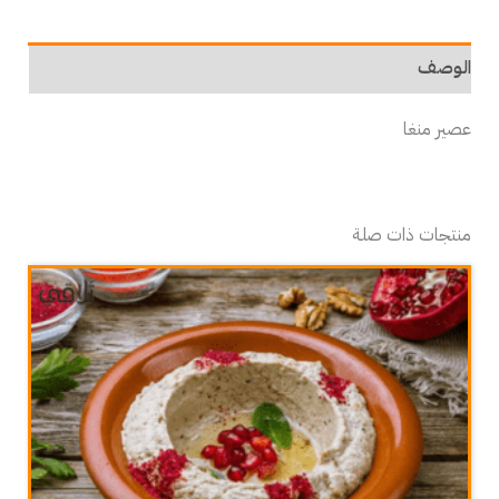
الوصف
عصير منغا
منتجات ذات صلة