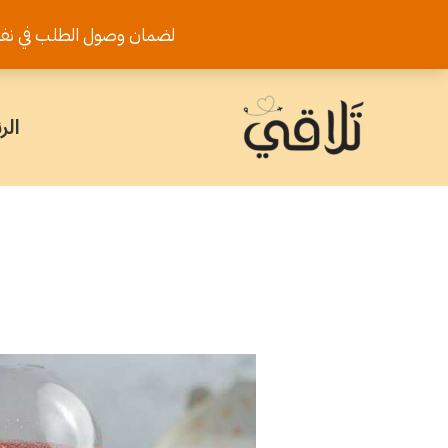
خطي
لضمان وصول الطلب في نفس اليوم يرجى تثب
لى
لمحتوى
الر