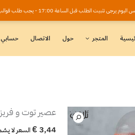
يت الطلب قبل الساعة 17:00 - يجب طلب قوالب الكيك قبل 5 أيام
ئيسية
المتجر
حول
الاتصال
حسابي
عصير توت و فريز
كمية
عصير
€
3,44
السعر لا يشم
توت