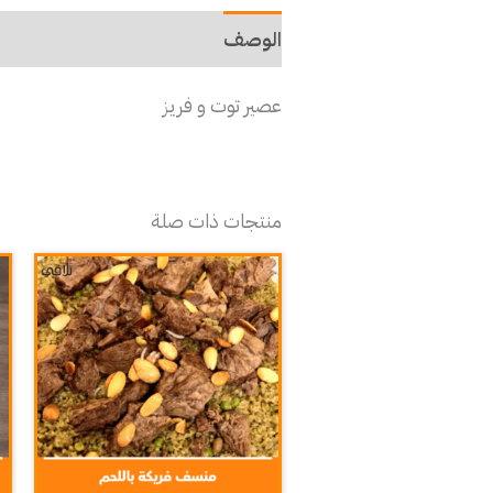
الوصف
عصير توت و فريز
منتجات ذات صلة