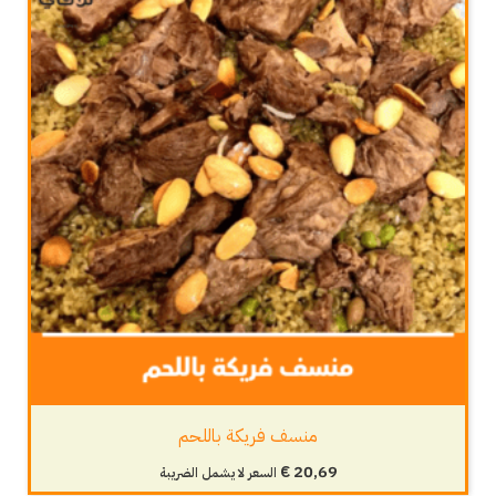
منسف فريكة باللحم
€
20,69
السعر لا يشمل الضريبة