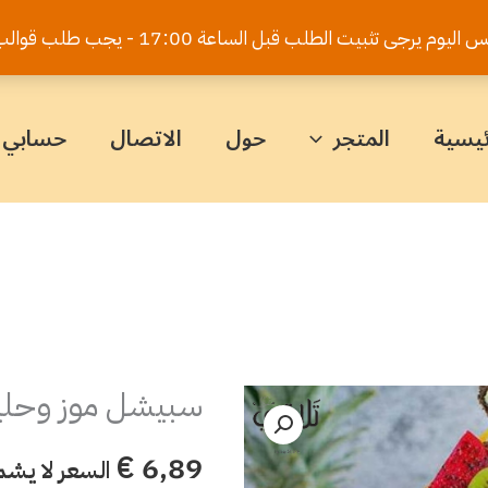
يت الطلب قبل الساعة 17:00 - يجب طلب قوالب الكيك قبل 5 أيام
ئيسية
المتجر
حول
الاتصال
حسابي
سبيشل موز وحلي
كمية
سبيشل
€
6,89
السعر لا يشم
موز