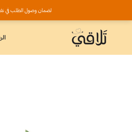
خطي
لضمان وصول الطلب في نفس اليوم يرجى تثب
لى
لمحتوى
الر