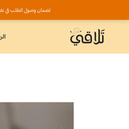
خطي
لضمان وصول الطلب في نفس اليوم يرجى تثب
لى
لمحتوى
الر