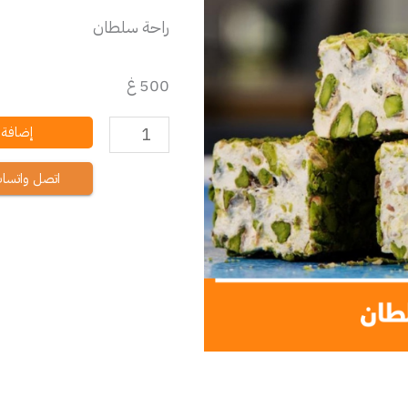
راحة سلطان
500 غ
إضافة إ
اتصل واتسا