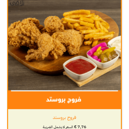
فروج بروستد
€
7,76
السعر لا يشمل الضريبة