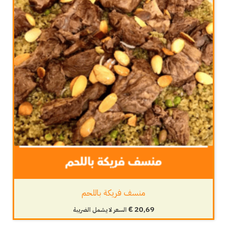
منسف فريكة باللحم
€
20,69
السعر لا يشمل الضريبة