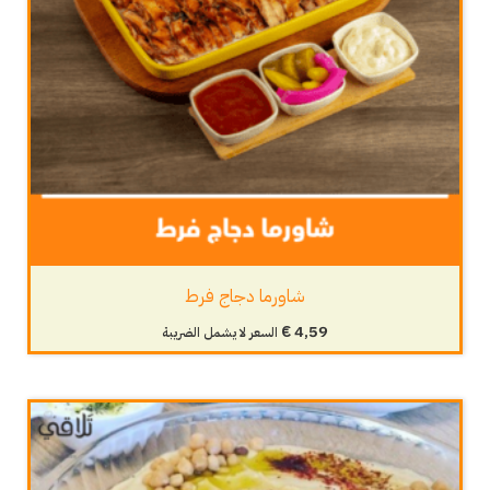
شاورما دجاج فرط
€
4,59
السعر لا يشمل الضريبة