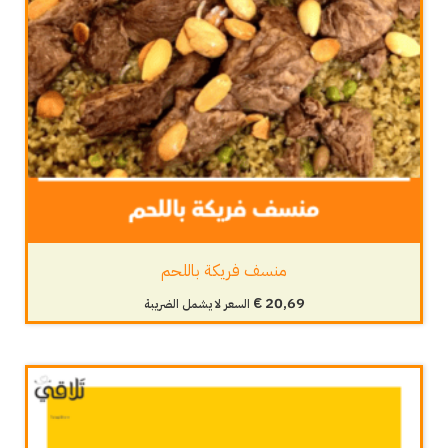
منسف فريكة باللحم
€
20,69
السعر لا يشمل الضريبة