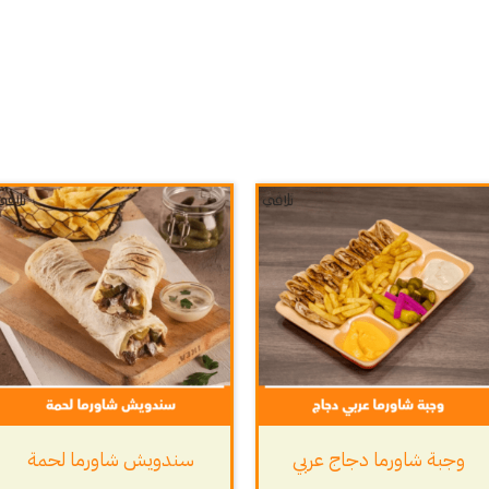
وجبة شاورما دجاج عربي
سندويش شاورما لحمة