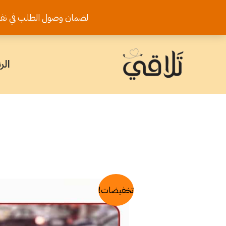
خطي
لضمان وصول الطلب في نفس اليوم يرجى تثب
لى
لمحتوى
الر
تخفيضات!