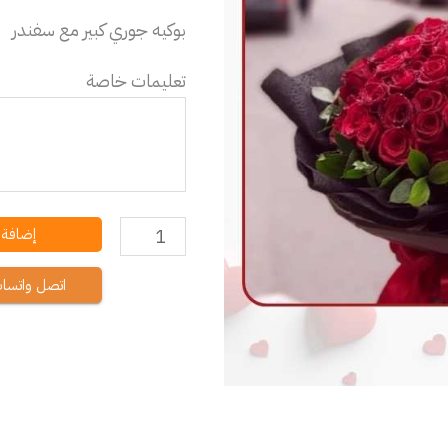
كبير
هو:
بوكيه جوري كبير مع سفندر
مع
€ 29,99.
تعليمات خاصة
سفندر
إضافة إ
اتصل واتسا