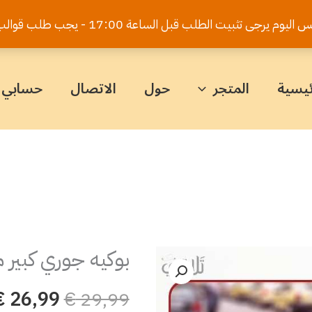
يت الطلب قبل الساعة 17:00 - يجب طلب قوالب الكيك قبل 5 أيام
ئيسية
المتجر
حول
الاتصال
حسابي
بوكيه جوري كبير 
كمية
السعر
بوكيه
الأصلي
€
26,99
€
29,99
جوري