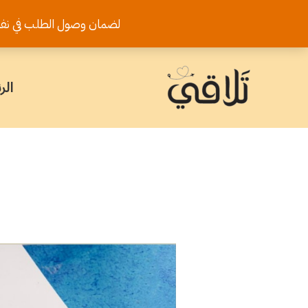
خطي
لضمان وصول الطلب في نفس اليوم يرجى تثب
لى
لمحتوى
الر