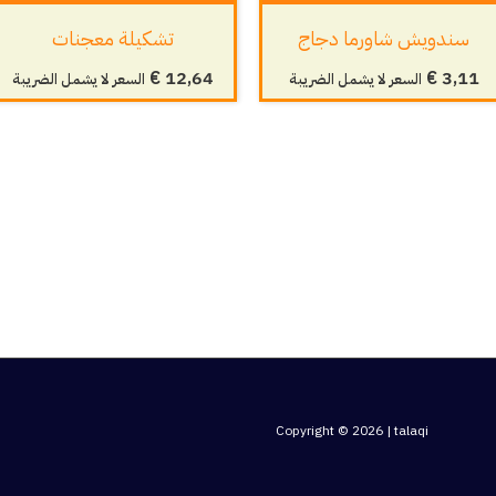
سندويش شاورما دجاج
تشكيلة معجنات
€
12,64
€
3,11
السعر لا يشمل الضريبة
السعر لا يشمل الضريبة
Copyright © 2026 | talaqi