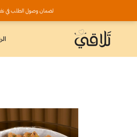
خطي
لضمان وصول الطلب في نفس اليوم يرجى تثب
لى
لمحتوى
الر