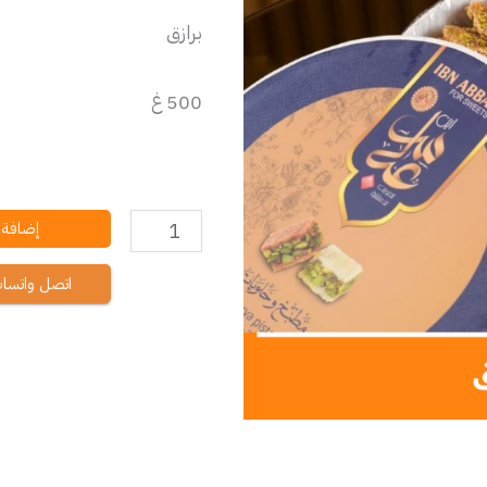
برازق
500 غ
إضافة إ
اتصل واتسا