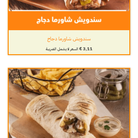
سندويش شاورما دجاج
€
3,11
السعر لا يشمل الضريبة