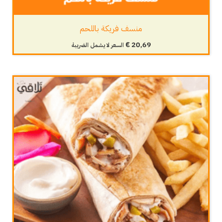
منسف فريكة باللحم
€
20,69
السعر لا يشمل الضريبة