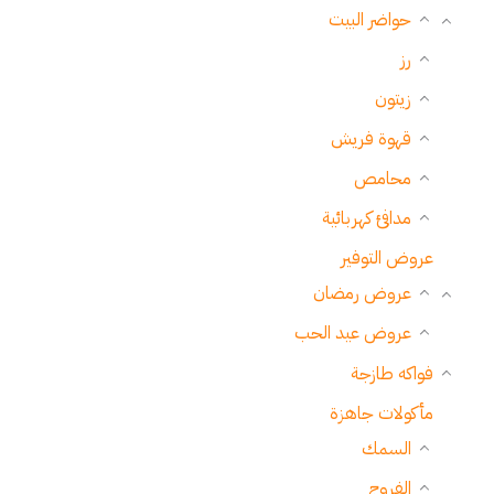
حواضر البيت
رز
زيتون
قهوة فريش
محامص
مدافئ كهربائية
عروض التوفير
عروض رمضان
عروض عيد الحب
فواكه طازجة
مأكولات جاهزة
السمك
الفروج