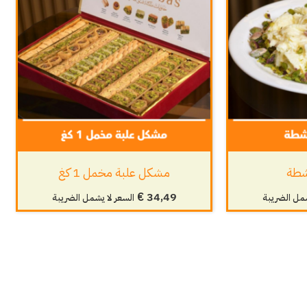
شطة
مشكل علبة مخمل 1 كغ
€
34,49
شمل الضريبة
السعر لا يشمل الضريبة