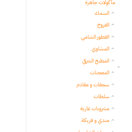
مأكولات جاهزة
السمك
الفروج
الفطور الشامي
المشاوي
المطبخ الشرقي
المعجنات
سجقات و مقادم
سلطات
مشروبات غازية
مندي و فريكة