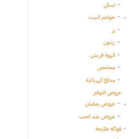
تسالي
حواضر البيت
رز
زيتون
قهوة فريش
محامص
مدافئ كهربائية
عروض التوفير
عروض رمضان
عروض عيد الحب
فواكه طازجة