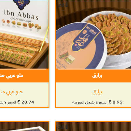
ث
برازق
حلو عربي م
€
28,74
€
8,95
السعر لا يشمل الضريبة
السعر لا ي