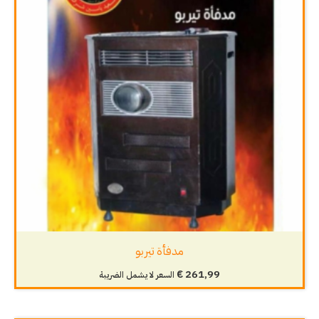
مدفأة تيربو
€
261,99
السعر لا يشمل الضريبة