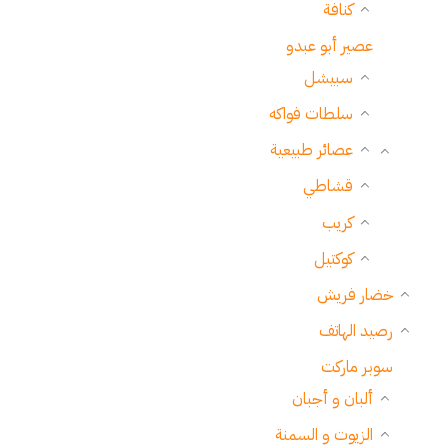
كنافة
عصير أبو عبدو
سبيشل
سلطات فواكه
عصائر طبيعية
قشاطي
كريب
كوكتيل
خضار فريش
رصيد الهاتف
سوبر ماركت
ألبان و أجبان
الزيوت و السمنة