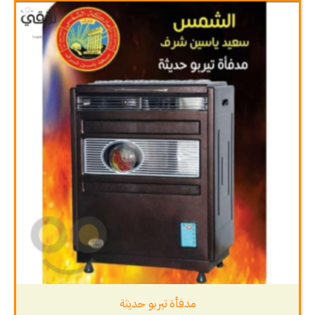
مدفأة تيربو حديثة