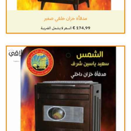
مدفأة خزان خلفي صغير
€
174,99
السعر لا يشمل الضريبة