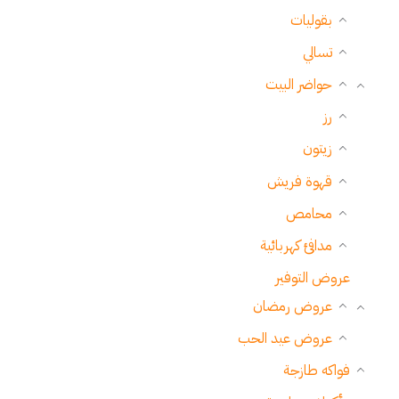
بقوليات
تسالي
حواضر البيت
رز
زيتون
قهوة فريش
محامص
مدافئ كهربائية
عروض التوفير
عروض رمضان
عروض عيد الحب
فواكه طازجة